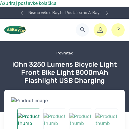
Ažuriraj postavke kolačića
Nismo više e.Bay.hr. Postali smo AliBay!
Povratak
iOhn 3250 Lumens Bicycle Light
Front Bike Light 8000mAh
Flashlight USB Charging