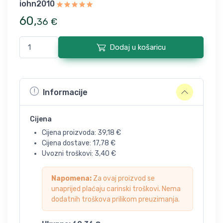
iohn2010
60
,
36
€
Dodaj u košaricu
Informacije
Cijena
Cijena proizvoda:
39,18
€
Cijena dostave:
17,78
€
Uvozni troškovi:
3,40
€
Napomena:
Za ovaj proizvod se
unaprijed plaćaju carinski troškovi. Nema
dodatnih troškova prilikom preuzimanja.