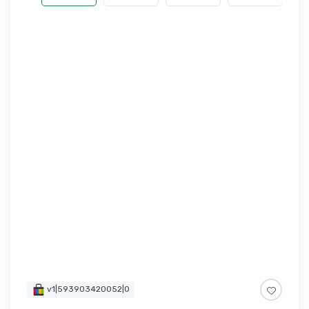
v1|593903420052|0