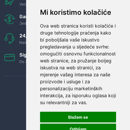
Već za nekoliko dana kod vas
Mi koristimo kolačiće
Garancija u povrat novaca
Jednostavno pravilo: Roba za novac
Ova web stranica koristi kolačiće i
druge tehnologije praćenja kako
24/7 odlična podrška
bi poboljšala vaše iskustvo
Naši agenti uvijek na raspolaganju
pregledavanja u sljedeće svrhe:
omogućiti osnovnu funkcionalnost
Sigurno obročno plaćanje
web stranice
,
za pružanje boljeg
Do 24 rata bez kamata
iskustva na web stranici
,
za
mjerenje vašeg interesa za naše
proizvode i usluge i za
personalizaciju marketinških
interakcija
,
za isporuku oglasa koji
su relevantniji za vas
.
Slažem se
Odbijam