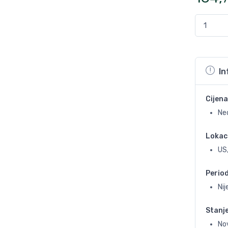
In
Cijena
Ne
Lokac
US
Perio
Ni
Stanj
No