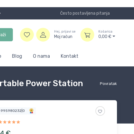
Često postavljena pitanja
Koristite
Hej, prijavi se
Košarica
raži
Moj račun
0,00
€
e
Blog
O nama
Kontakt
rtable Power Station
Povratak
4995980232|0
74
€