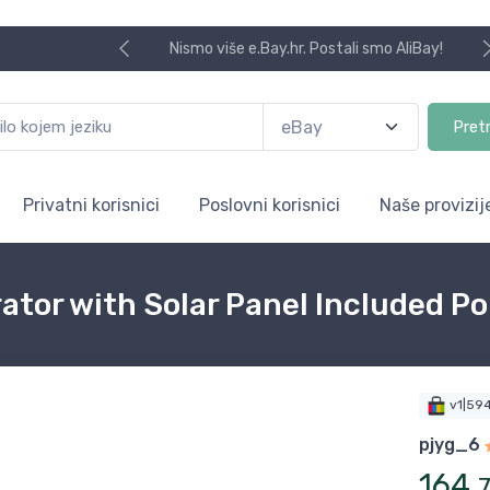
Nismo više e.Bay.hr. Postali smo AliBay!
Pret
Privatni korisnici
Poslovni korisnici
Naše provizij
or with Solar Panel Included Po
v1|59
pjyg_6
164
,