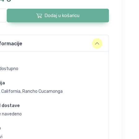
Dodaj u košaricu
formacije
dostupno
ija
, California, Rancho Cucamonga
d dostave
je navedeno
e
vi