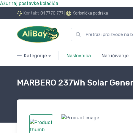
Ažuriraj postavke kolačića
do 24 rate bez kamata
Kontakt
01 7770 777
|
Korisnička podrška
Kategorije
Naslovnica
Naručivanje
MARBERO 237Wh Solar Generat