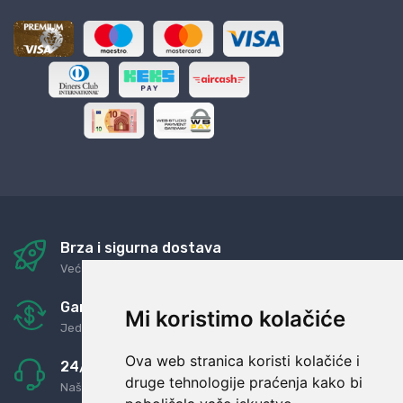
Brza i sigurna dostava
Već za nekoliko dana kod vas
Garancija u povrat novaca
Mi koristimo kolačiće
Jednostavno pravilo: Roba za novac
Ova web stranica koristi kolačiće i
24/7 odlična podrška
druge tehnologije praćenja kako bi
Naši agenti uvijek na raspolaganju