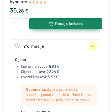
hypelots
35
,
28
€
Dodaj u košaricu
Informacije
Cijena
Cijena proizvoda:
8,93
€
Cijena dostave:
22,96
€
Uvozni troškovi:
3,39
€
Napomena:
Za ovaj proizvod se
unaprijed plaćaju carinski troškovi. Nema
dodatnih troškova prilikom preuzimanja.