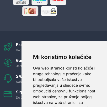
Brza i sigurna dostava
Već za nekoliko dana kod vas
Mi koristimo kolačiće
Garancija u povrat novaca
Jednostavno pravilo: Roba za novac
Ova web stranica koristi kolačiće i
druge tehnologije praćenja kako
24/7 odlična podrška
bi poboljšala vaše iskustvo
Naši agenti uvijek na raspolaganju
pregledavanja u sljedeće svrhe:
omogućiti osnovnu funkcionalnost
Sigurno obročno plaćanje
web stranice
,
za pružanje boljeg
Do 24 rata bez kamata
iskustva na web stranici
,
za