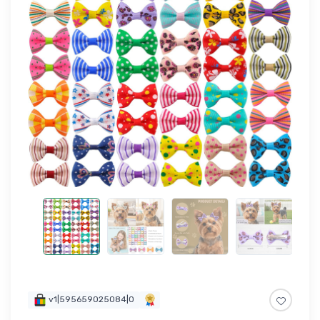
v1|595659025084|0