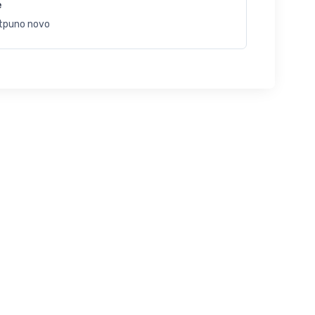
e
tpuno novo