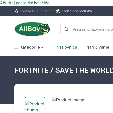
Ažuriraj postavke kolačića
do 24 rate bez kamata
Kontakt
01 7770 777
|
Korisnička podrška
Kategorije
Naslovnica
Naručivanje
FORTNITE / SAVE THE WORLD