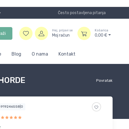
Često postavljena pitanja
Koristite
Hej, prijavi se
Košarica
raži
Moj račun
0,00
€
e
Blog
O nama
Kontakt
 HORDE
Povratak
5919246558|0
€