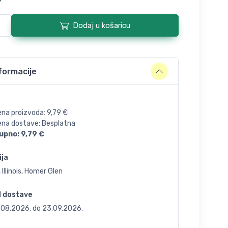
Dodaj u košaricu
formacije
ena proizvoda:
9,79
€
jena dostave: Besplatna
upno:
9,79
€
ija
 Illinois, Homer Glen
d dostave
.08.2026.
do
23.09.2026.