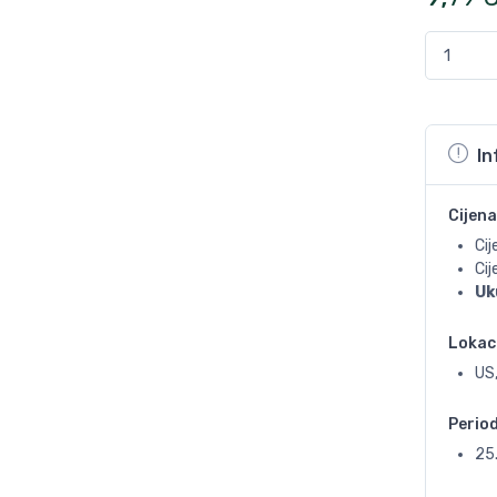
In
Cijena
Cij
Ci
Uk
Lokac
US,
Perio
25