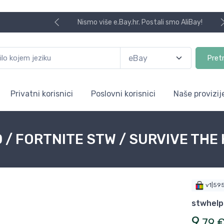
Nismo više e.Bay.hr. Postali smo AliBay!
Pret
Privatni korisnici
Poslovni korisnici
Naše provizij
 / FORTNITE STW / SURVIVE THE
v1|59
stwhelp
9
,
79