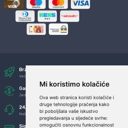
Brza i sigurna dostava
Već za nekoliko dana kod vas
Mi koristimo kolačiće
Garancija u povrat novaca
Jednostavno pravilo: Roba za novac
Ova web stranica koristi kolačiće i
druge tehnologije praćenja kako
24/7 odlična podrška
bi poboljšala vaše iskustvo
Naši agenti uvijek na raspolaganju
pregledavanja u sljedeće svrhe:
omogućiti osnovnu funkcionalnost
Sigurno obročno plaćanje