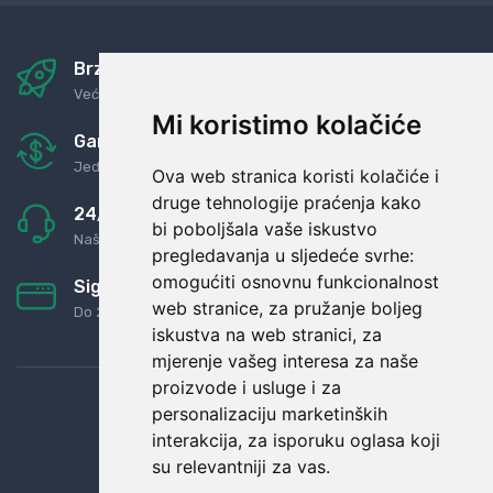
Brza i sigurna dostava
Već za nekoliko dana kod vas
Mi koristimo kolačiće
Garancija u povrat novaca
Jednostavno pravilo: Roba za novac
Ova web stranica koristi kolačiće i
druge tehnologije praćenja kako
24/7 odlična podrška
bi poboljšala vaše iskustvo
Naši agenti uvijek na raspolaganju
pregledavanja u sljedeće svrhe:
omogućiti osnovnu funkcionalnost
Sigurno obročno plaćanje
web stranice
,
za pružanje boljeg
Do 24 rata bez kamata
iskustva na web stranici
,
za
mjerenje vašeg interesa za naše
proizvode i usluge i za
personalizaciju marketinških
interakcija
,
za isporuku oglasa koji
su relevantniji za vas
.