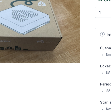
In
Cijena
Ne
Lokac
US,
Perio
26
Stanj
No