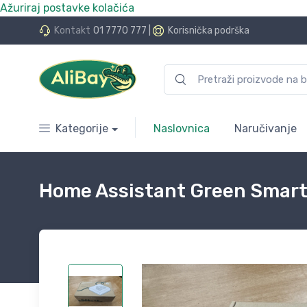
Ažuriraj postavke kolačića
do 24 rate bez kamata
Kontakt
01 7770 777
|
Korisnička podrška
Kategorije
Naslovnica
Naručivanje
Home Assistant Green Smar