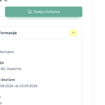
Dodaj u košaricu
formacije
dostupno
ija
 NC, Charlotte
d dostave
.08.2026.
do
03.09.2026.
e
vi