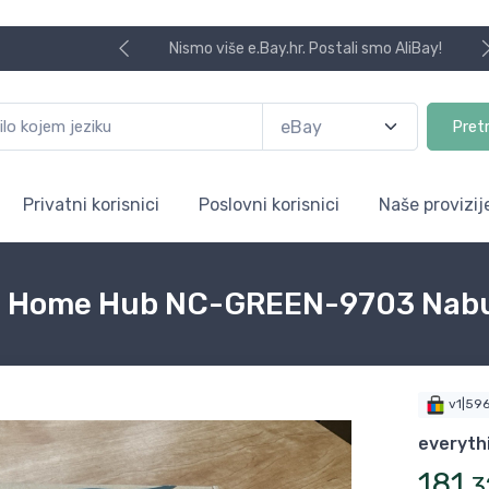
Nismo više e.Bay.hr. Postali smo AliBay!
Pret
Privatni korisnici
Poslovni korisnici
Naše provizij
t Home Hub NC-GREEN-9703 Nabu
v1|59
everyth
181
,
3