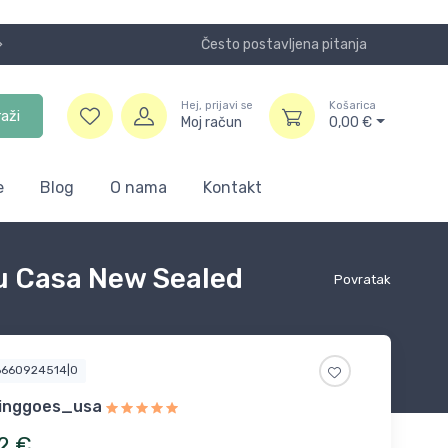
Često postavljena pitanja
Koristite
Hej, prijavi se
Košarica
raži
Moj račun
0,00
€
e
Blog
O nama
Kontakt
 Casa New Sealed
Povratak
6660924514|0
inggoes_usa
2
€