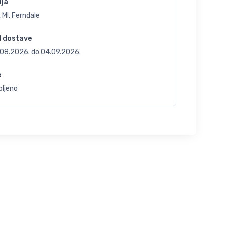
ija
 MI, Ferndale
d dostave
.08.2026.
do
04.09.2026.
e
bljeno