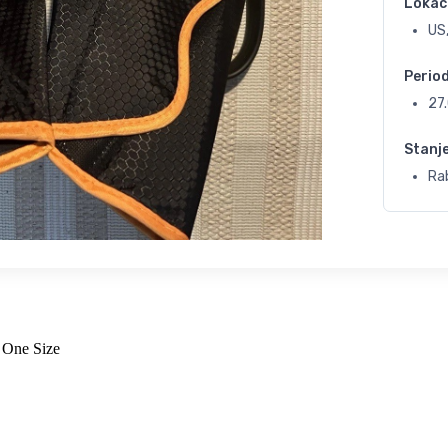
Lokac
US,
Perio
27
Stanj
Ra