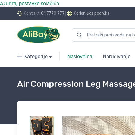
Ažuriraj postavke kolačića
do 24 rate bez kamata
Kontakt
01 7770 777
|
Korisnička podrška
Kategorije
Naslovnica
Naručivanje
Air Compression Leg Massager