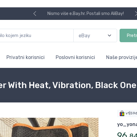
Nismo više e.Bay.hr. Postali smo AliBay!
Pret
Privatni korisnici
Poslovni korisnici
Naše provizij
 With Heat, Vibration, Black One
v1|59
yo_yon
96
,
8