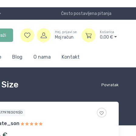
Često postavljena pitanja
Koristite
Hej, prijavi se
Košarica
raži
Moj račun
0,00
€
e
Blog
O nama
Kontakt
 Size
Povratak
6779783010|0
ate_son
4
€