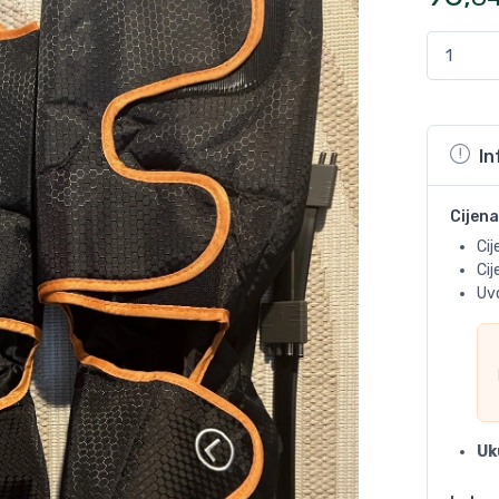
In
Cijena
Cij
Ci
Uvo
Uk