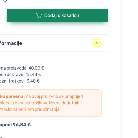
Dodaj u košaricu
formacije
ena proizvoda:
48,00
€
jena dostave:
45,44
€
zni troškovi:
3,40
€
Napomena:
Za ovaj proizvod se unaprijed
plaćaju carinski troškovi. Nema dodatnih
troškova prilikom preuzimanja.
upno:
96,84
€