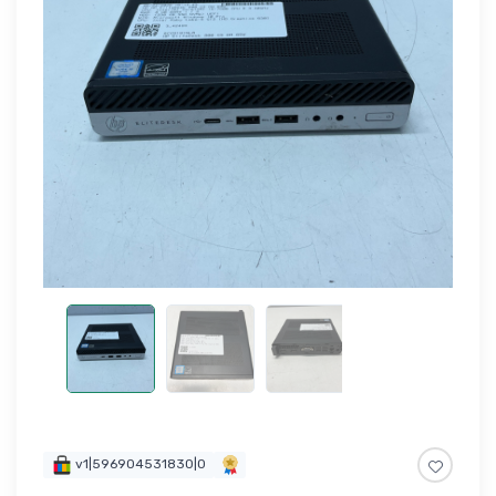
v1|596904531830|0