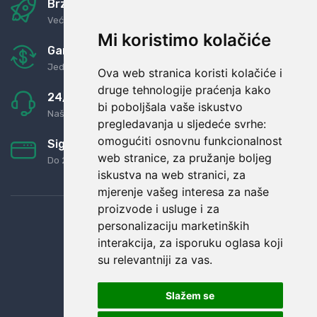
Brza i sigurna dostava
Već za nekoliko dana kod vas
Mi koristimo kolačiće
Garancija u povrat novaca
Jednostavno pravilo: Roba za novac
Ova web stranica koristi kolačiće i
druge tehnologije praćenja kako
24/7 odlična podrška
bi poboljšala vaše iskustvo
Naši agenti uvijek na raspolaganju
pregledavanja u sljedeće svrhe:
omogućiti osnovnu funkcionalnost
Sigurno obročno plaćanje
web stranice
,
za pružanje boljeg
Do 24 rata bez kamata
iskustva na web stranici
,
za
mjerenje vašeg interesa za naše
proizvode i usluge i za
personalizaciju marketinških
interakcija
,
za isporuku oglasa koji
su relevantniji za vas
.
Slažem se