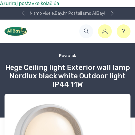
Ažuriraj postavke kolačića
Nismo više e.Bay.hr. Postali smo AliBay!
Povratak
Hege Ceiling light Exterior wall lamp
Nordlux black white Outdoor light
IP44 11W