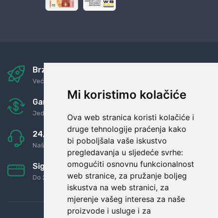
Brza i sigurna dostava
Već za nekoliko dana kod vas
Mi koristimo kolačiće
Garancija u povrat novaca
Jednostavno pravilo: Roba za novac
Ova web stranica koristi kolačiće i
druge tehnologije praćenja kako
24/7 odlična podrška
bi poboljšala vaše iskustvo
Naši agenti uvijek na raspolaganju
pregledavanja u sljedeće svrhe:
omogućiti osnovnu funkcionalnost
Sigurno obročno plaćanje
web stranice
,
za pružanje boljeg
Do 24 rata bez kamata
iskustva na web stranici
,
za
mjerenje vašeg interesa za naše
proizvode i usluge i za