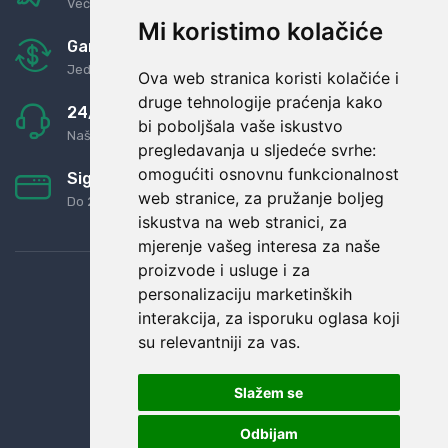
Već za nekoliko dana kod vas
Mi koristimo kolačiće
Garancija u povrat novaca
Jednostavno pravilo: Roba za novac
Ova web stranica koristi kolačiće i
druge tehnologije praćenja kako
24/7 odlična podrška
bi poboljšala vaše iskustvo
Naši agenti uvijek na raspolaganju
pregledavanja u sljedeće svrhe:
omogućiti osnovnu funkcionalnost
Sigurno obročno plaćanje
web stranice
,
za pružanje boljeg
Do 24 rata bez kamata
iskustva na web stranici
,
za
mjerenje vašeg interesa za naše
proizvode i usluge i za
personalizaciju marketinških
interakcija
,
za isporuku oglasa koji
su relevantniji za vas
.
Slažem se
Odbijam