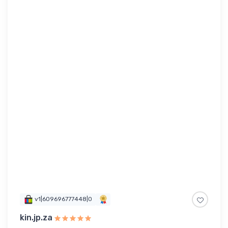
v1|609696777448|0
kin.jp.za