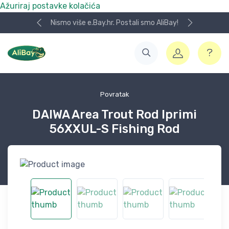
Ažuriraj postavke kolačića
Nismo više e.Bay.hr. Postali smo AliBay!
Povratak
DAIWA Area Trout Rod Iprimi
56XXUL-S Fishing Rod