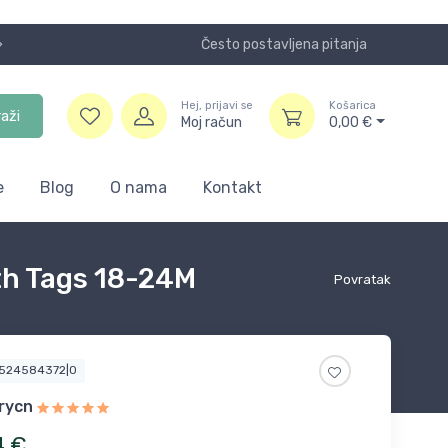
Često postavljena pitanja
Koristite
Hej, prijavi se
Košarica
raži
Moj račun
0,00
€
e
Blog
O nama
Kontakt
th Tags 18-24M
Povratak
3524584372|0
rycn
4
€