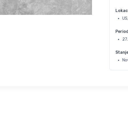
Lokac
US,
Perio
27
Stanj
No