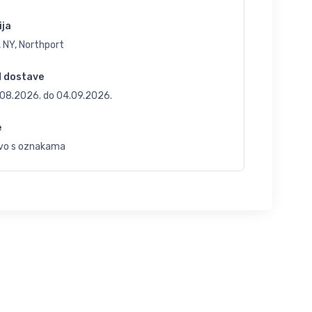
ija
 NY, Northport
d dostave
.08.2026.
do
04.09.2026.
e
vo s oznakama