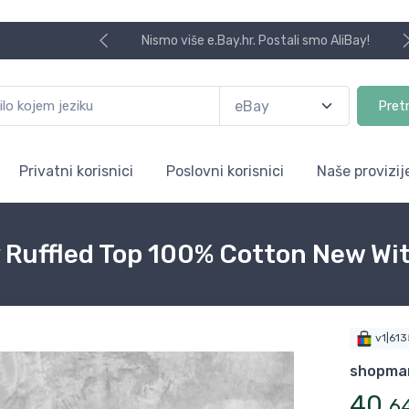
Nismo više e.Bay.hr. Postali smo AliBay!
Pret
Privatni korisnici
Poslovni korisnici
Naše provizij
 Ruffled Top 100% Cotton New Wi
v1|61
shopma
40
,
6