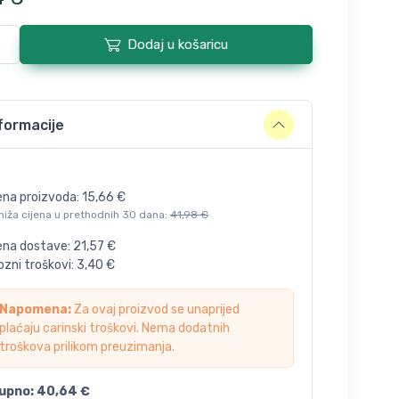
Dodaj u košaricu
formacije
ena proizvoda:
15,66
€
niža cijena u prethodnih 30 dana:
41,98
€
jena dostave:
21,57
€
zni troškovi:
3,40
€
Napomena:
Za ovaj proizvod se unaprijed
plaćaju carinski troškovi. Nema dodatnih
troškova prilikom preuzimanja.
upno:
40,64
€