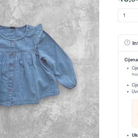
In
Cijena
Cij
Naj
Ci
Uvo
Uk