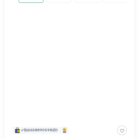
v1|626588905982|0