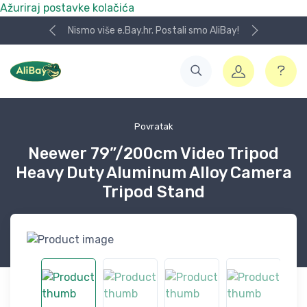
Ažuriraj postavke kolačića
Nismo više e.Bay.hr. Postali smo AliBay!
Povratak
Neewer 79”/200cm Video Tripod
Heavy Duty Aluminum Alloy Camera
Tripod Stand