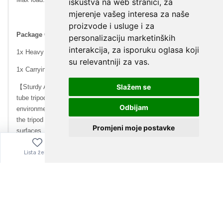
iskustva na web stranici
,
za
mjerenje vašeg interesa za naše
proizvode i usluge i za
personalizaciju marketinških
interakcija
,
za isporuku oglasa koji
su relevantniji za vas
.
Slažem se
Odbijam
Promjeni moje postavke
Lista želja
Izbornik
0,00
€