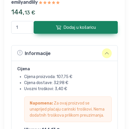
emilyandlily
144
,
13
€
Dodaj u košaricu
Informacije
Cijena
Cijena proizvoda:
107,75
€
Cijena dostave:
32,98
€
Uvozni troškovi:
3,40
€
Napomena:
Za ovaj proizvod se
unaprijed plaćaju carinski troškovi. Nema
dodatnih troškova prilikom preuzimanja.