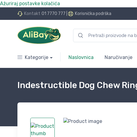
Ažuriraj postavke kolačića
do 24 rate bez kamata
Kontakt
01 7770 777
|
Korisnička podrška
Kategorije
Naslovnica
Naručivanje
Indestructible Dog Chew Rin