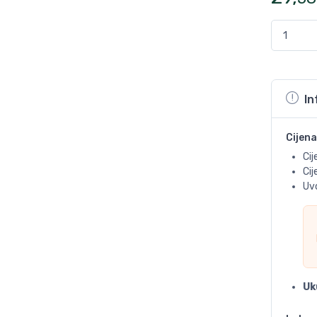
In
Cijena
Cij
Ci
Uvo
Uk