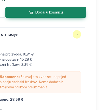
Dodaj u košaricu
formacije
ena proizvoda:
10,91
€
jena dostave:
15,28
€
zni troškovi:
3,39
€
Napomena:
Za ovaj proizvod se unaprijed
plaćaju carinski troškovi. Nema dodatnih
troškova prilikom preuzimanja.
upno:
29,58
€