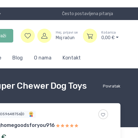
Često postavljena pitanja
Koristite
Hej, prijavi se
Košarica
raži
Moj račun
0,00
€
e
Blog
O nama
Kontakt
uper Chewer Dog Toys
Povratak
2059648756|0
ghomegoodsforyou916
€