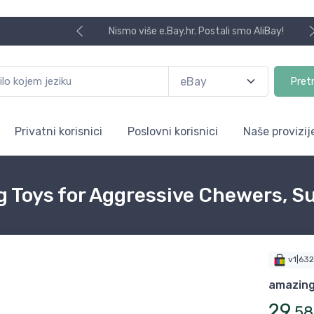
Nismo više e.Bay.hr. Postali smo AliBay!
Pret
Privatni korisnici
Poslovni korisnici
Naše provizij
g Toys for Aggressive Chewers, S
v1|63
amazin
29
,
58