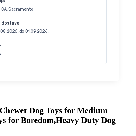
ija
, CA, Sacramento
d dostave
.08.2026.
do
01.09.2026.
e
vi