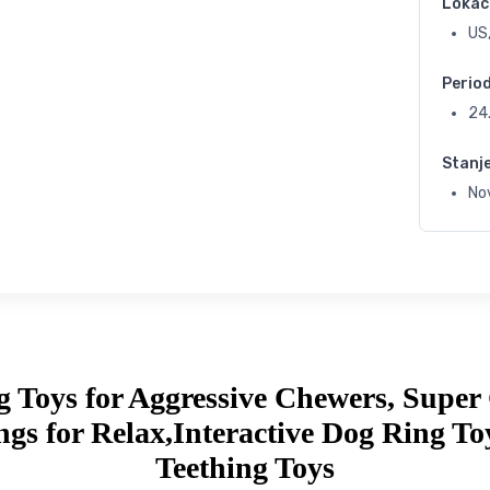
Lokac
US
Perio
24
Stanj
No