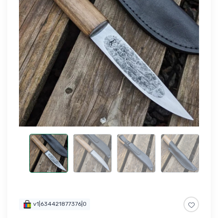
v1|634421877376|0