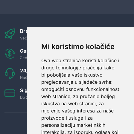
Brza i sigurna dostava
Već za nekoliko dana kod vas
Mi koristimo kolačiće
Garancija u povrat novaca
Jednostavno pravilo: Roba za novac
Ova web stranica koristi kolačiće i
druge tehnologije praćenja kako
24/7 odlična podrška
bi poboljšala vaše iskustvo
Naši agenti uvijek na raspolaganju
pregledavanja u sljedeće svrhe:
omogućiti osnovnu funkcionalnost
Sigurno obročno plaćanje
web stranice
,
za pružanje boljeg
Do 24 rata bez kamata
iskustva na web stranici
,
za
mjerenje vašeg interesa za naše
proizvode i usluge i za
personalizaciju marketinških
interakcija
,
za isporuku oglasa koji