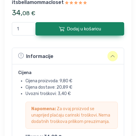
itsbellamommacloset
34
,
08
€
Dodaj u košaricu
Informacije
Cijena
Cijena proizvoda:
9,80
€
Cijena dostave:
20,89
€
Uvozni troškovi:
3,40
€
Napomena:
Za ovaj proizvod se
unaprijed plaćaju carinski troškovi. Nema
dodatnih troškova prilikom preuzimanja.