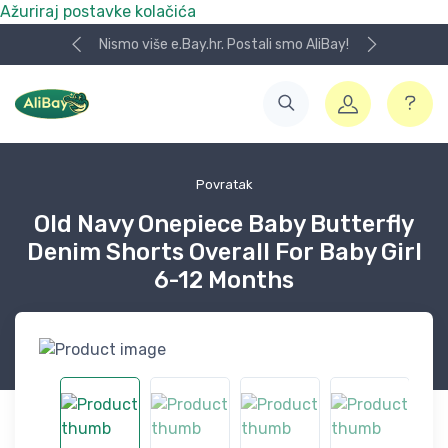
Ažuriraj postavke kolačića
Nismo više e.Bay.hr. Postali smo AliBay!
Povratak
Old Navy Onepiece Baby Butterfly
Denim Shorts Overall For Baby Girl
6-12 Months