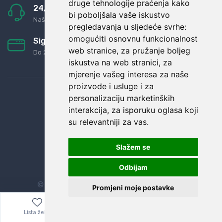
druge tehnologije praćenja kako
24/7 odlična podrška
bi poboljšala vaše iskustvo
Naši agenti uvijek na raspolaganju
pregledavanja u sljedeće svrhe:
omogućiti osnovnu funkcionalnost
Sigurno obročno plaćanje
web stranice
,
za pružanje boljeg
Do 24 rata bez kamata
iskustva na web stranici
,
za
mjerenje vašeg interesa za naše
proizvode i usluge i za
personalizaciju marketinških
interakcija
,
za isporuku oglasa koji
su relevantniji za vas
.
Slažem se
Odbijam
© Sva prava zadržana.
Dopi grupa d.o.o.
Promjeni moje postavke
Lista želja
Izbornik
0,00
€