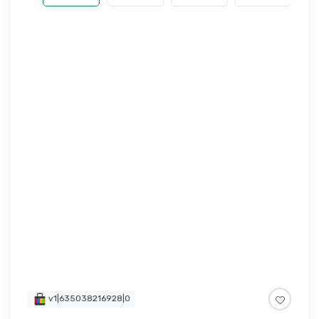
v1|635038216928|0