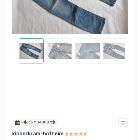
v1|635710480872|0
kinderkram-hofheim