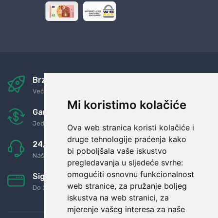
Brza i sigurna dostava
Već za nekoliko dana kod vas
Mi koristimo kolačiće
Garancija u povrat novaca
Jednostavno pravilo: Roba za novac
Ova web stranica koristi kolačiće i
druge tehnologije praćenja kako
24/7 odlična podrška
bi poboljšala vaše iskustvo
Naši agenti uvijek na raspolaganju
pregledavanja u sljedeće svrhe:
omogućiti osnovnu funkcionalnost
Sigurno obročno plaćanje
web stranice
,
za pružanje boljeg
Do 24 rata bez kamata
iskustva na web stranici
,
za
mjerenje vašeg interesa za naše