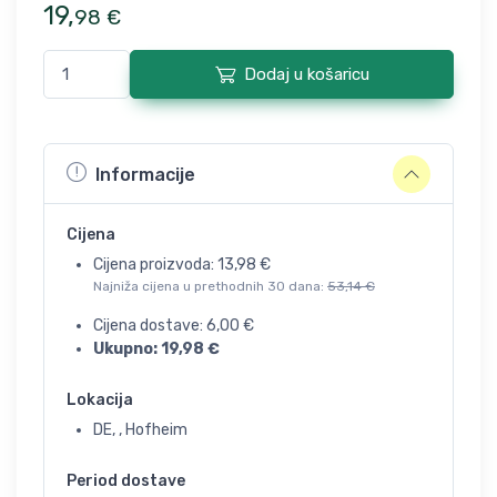
19
,
98
€
Dodaj u košaricu
Informacije
Cijena
Cijena proizvoda:
13,98
€
Najniža cijena u prethodnih 30 dana:
53,14
€
Cijena dostave:
6,00
€
Ukupno:
19,98
€
Lokacija
DE, , Hofheim
Period dostave