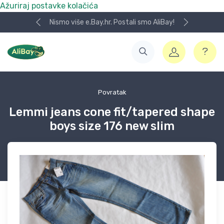
Ažuriraj postavke kolačića
Nismo više e.Bay.hr. Postali smo AliBay!
Povratak
Lemmi jeans cone fit/tapered shape
boys size 176 new slim