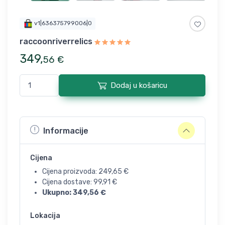
v1|636375799006|0
raccoonriverrelics
349
,
56
€
Dodaj u košaricu
Informacije
Cijena
Cijena proizvoda:
249,65
€
Cijena dostave:
99,91
€
Ukupno:
349,56
€
Lokacija