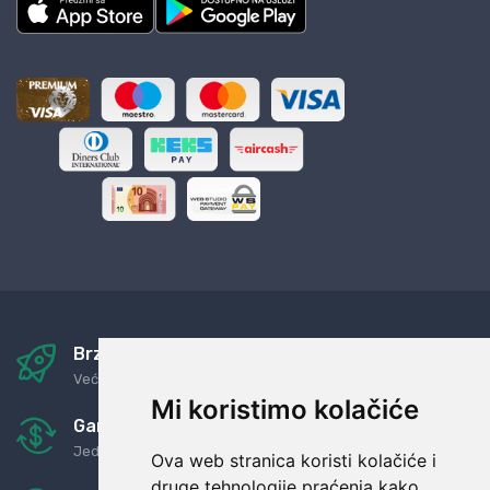
Brza i sigurna dostava
Već za nekoliko dana kod vas
Mi koristimo kolačiće
Garancija u povrat novaca
Jednostavno pravilo: Roba za novac
Ova web stranica koristi kolačiće i
druge tehnologije praćenja kako