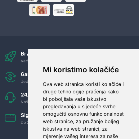
Brza i sigurna dostava
Već za nekoliko dana kod vas
Mi koristimo kolačiće
Garancija u povrat novaca
Jednostavno pravilo: Roba za novac
Ova web stranica koristi kolačiće i
druge tehnologije praćenja kako
24/7 odlična podrška
bi poboljšala vaše iskustvo
Naši agenti uvijek na raspolaganju
pregledavanja u sljedeće svrhe:
omogućiti osnovnu funkcionalnost
Sigurno obročno plaćanje
web stranice
,
za pružanje boljeg
Do 24 rata bez kamata
iskustva na web stranici
,
za
mjerenje vašeg interesa za naše