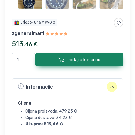
v1|636484571990|0
zgeneralmart
513
,
46
€
Dodaj u košaricu
Informacije
Cijena
Cijena proizvoda:
479,23
€
Cijena dostave:
34,23
€
Ukupno:
513,46
€