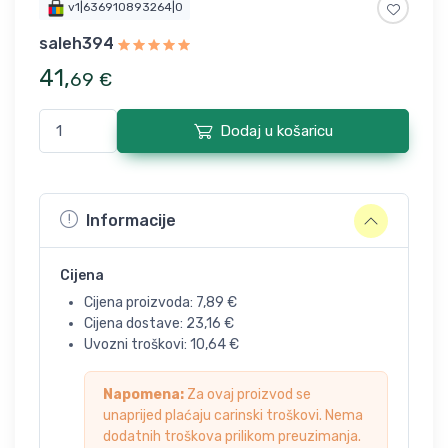
v1|636910893264|0
saleh394
41
,
69
€
Dodaj u košaricu
Informacije
Cijena
Cijena proizvoda:
7,89
€
Cijena dostave:
23,16
€
Uvozni troškovi:
10,64
€
Napomena:
Za ovaj proizvod se
unaprijed plaćaju carinski troškovi. Nema
dodatnih troškova prilikom preuzimanja.