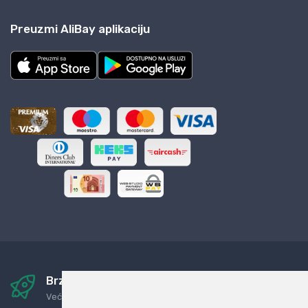
Preuzmi AliBay aplikaciju
Brza i sigurna dostava
Već za nekoliko dana kod vas