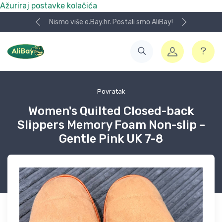
Ažuriraj postavke kolačića
Nismo više e.Bay.hr. Postali smo AliBay!
Povratak
Women's Quilted Closed-back
Slippers Memory Foam Non-slip –
Gentle Pink UK 7-8