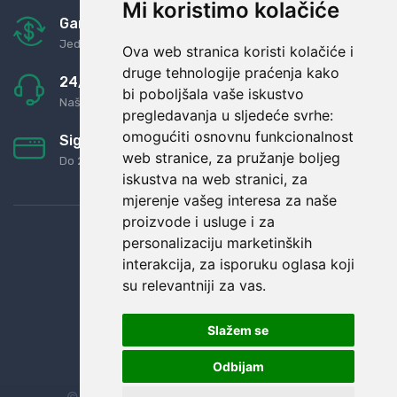
Mi koristimo kolačiće
Garancija u povrat novaca
Jednostavno pravilo: Roba za novac
Ova web stranica koristi kolačiće i
druge tehnologije praćenja kako
24/7 odlična podrška
bi poboljšala vaše iskustvo
Naši agenti uvijek na raspolaganju
pregledavanja u sljedeće svrhe:
omogućiti osnovnu funkcionalnost
Sigurno obročno plaćanje
web stranice
,
za pružanje boljeg
Do 24 rata bez kamata
iskustva na web stranici
,
za
mjerenje vašeg interesa za naše
proizvode i usluge i za
personalizaciju marketinških
interakcija
,
za isporuku oglasa koji
su relevantniji za vas
.
Slažem se
Odbijam