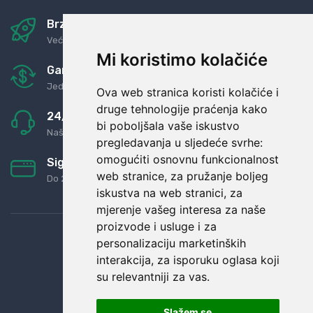
Brza i sigurna dostava
Već za nekoliko dana kod vas
Mi koristimo kolačiće
Garancija u povrat novaca
Jednostavno pravilo: Roba za novac
Ova web stranica koristi kolačiće i
druge tehnologije praćenja kako
24/7 odlična podrška
bi poboljšala vaše iskustvo
Naši agenti uvijek na raspolaganju
pregledavanja u sljedeće svrhe:
omogućiti osnovnu funkcionalnost
Sigurno obročno plaćanje
web stranice
,
za pružanje boljeg
Do 24 rata bez kamata
iskustva na web stranici
,
za
mjerenje vašeg interesa za naše
proizvode i usluge i za
personalizaciju marketinških
interakcija
,
za isporuku oglasa koji
su relevantniji za vas
.
Slažem se