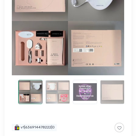
v1|636914478222|0