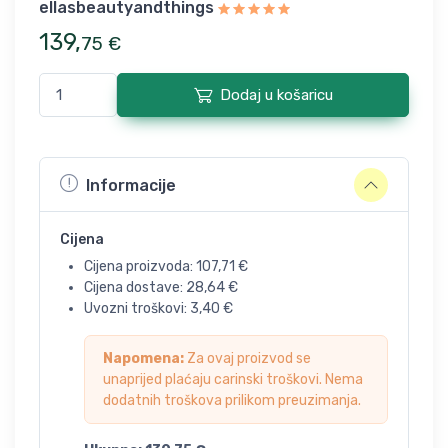
ellasbeautyandthings
139
,
75
€
Dodaj u košaricu
Informacije
Cijena
Cijena proizvoda:
107,71
€
Cijena dostave:
28,64
€
Uvozni troškovi:
3,40
€
Napomena:
Za ovaj proizvod se
unaprijed plaćaju carinski troškovi. Nema
dodatnih troškova prilikom preuzimanja.