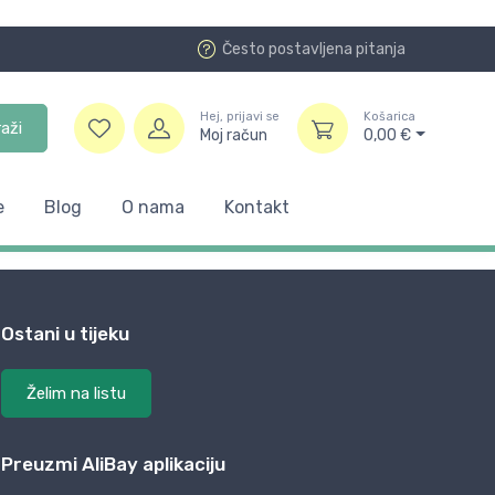
Često postavljena pitanja
Hej, prijavi se
Košarica
raži
Moj račun
0,00
€
e
Blog
O nama
Kontakt
Ostani u tijeku
Želim na listu
Preuzmi AliBay aplikaciju