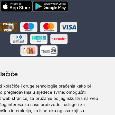
lačiće
i kolačiće i druge tehnologije praćenja kako bi
ka
Sigurno obročno plaćanje
vo pregledavanja u sljedeće svrhe:
omogućiti
polaganju
Do 24 rata bez kamata
t web stranice
,
za pružanje boljeg iskustva na web
šeg interesa za naše proizvode i usluge i za
nških interakcija
,
za isporuku oglasa koji su