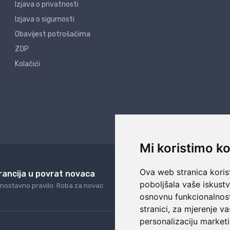
Izjava o privatnosti
Izjava o sigurnosti
Obavijest potrošačima
ZOP
Kolačići
Mi koristimo ko
Ova web stranica korist
rancija u povrat novaca
24/7 odlična podrš
poboljšala vaše iskust
nostavno pravilo: Roba za novac
Naši agenti uvijek na ras
osnovnu funkcionalnos
stranici
,
za mjerenje va
personalizaciju marketi