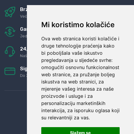
Brza i sigurna dostava
Već za nekoliko dana kod vas
Mi koristimo kolačiće
Garancija u povrat novaca
Jednostavno pravilo: Roba za novac
Ova web stranica koristi kolačiće i
druge tehnologije praćenja kako
24/7 odlična podrška
bi poboljšala vaše iskustvo
Naši agenti uvijek na raspolaganju
pregledavanja u sljedeće svrhe:
omogućiti osnovnu funkcionalnost
Sigurno obročno plaćanje
web stranice
,
za pružanje boljeg
Do 24 rata bez kamata
iskustva na web stranici
,
za
mjerenje vašeg interesa za naše
proizvode i usluge i za
personalizaciju marketinških
interakcija
,
za isporuku oglasa koji
su relevantniji za vas
.
Slažem se