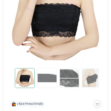
v1|637114637012|0