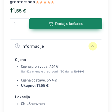
greatershop
11
,
55
€
Dodaj u košaricu
Informacije
Cijena
Cijena proizvoda:
7,61
€
Najniža cijena u prethodnih 30 dana:
12,56
€
Cijena dostave:
3,94
€
Ukupno:
11,55
€
Lokacija
CN, , Shenzhen