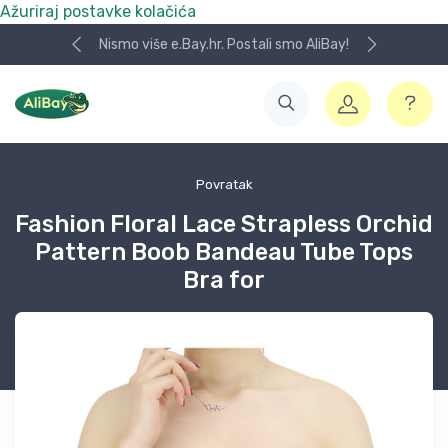
Ažuriraj postavke kolačića
Nismo više e.Bay.hr. Postali smo AliBay!
Povratak
Fashion Floral Lace Strapless Orchid
Pattern Boob Bandeau Tube Tops
Bra for