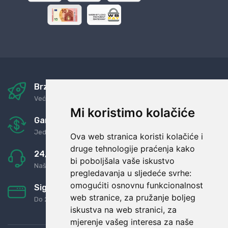
Brza i sigurna dostava
Već za nekoliko dana kod vas
Mi koristimo kolačiće
Garancija u povrat novaca
Jednostavno pravilo: Roba za novac
Ova web stranica koristi kolačiće i
druge tehnologije praćenja kako
24/7 odlična podrška
bi poboljšala vaše iskustvo
Naši agenti uvijek na raspolaganju
pregledavanja u sljedeće svrhe:
omogućiti osnovnu funkcionalnost
Sigurno obročno plaćanje
web stranice
,
za pružanje boljeg
Do 24 rata bez kamata
iskustva na web stranici
,
za
mjerenje vašeg interesa za naše