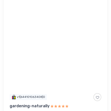
v1|644101063408|0
gardening-naturally