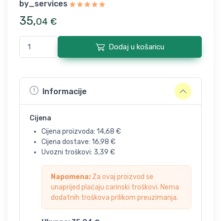
by_services
35
,
04
€
Dodaj u košaricu
Informacije
Cijena
Cijena proizvoda:
14,68
€
Cijena dostave:
16,98
€
Uvozni troškovi:
3,39
€
Napomena:
Za ovaj proizvod se
unaprijed plaćaju carinski troškovi. Nema
dodatnih troškova prilikom preuzimanja.