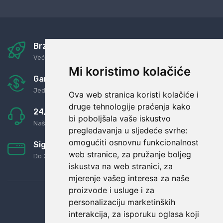
Brza i sigurna dostava
Već za nekoliko dana kod vas
Mi koristimo kolačiće
Garancija u povrat novaca
Jednostavno pravilo: Roba za novac
Ova web stranica koristi kolačiće i
druge tehnologije praćenja kako
24/7 odlična podrška
bi poboljšala vaše iskustvo
Naši agenti uvijek na raspolaganju
pregledavanja u sljedeće svrhe:
omogućiti osnovnu funkcionalnost
Sigurno obročno plaćanje
web stranice
,
za pružanje boljeg
Do 24 rata bez kamata
iskustva na web stranici
,
za
mjerenje vašeg interesa za naše
proizvode i usluge i za
personalizaciju marketinških
interakcija
,
za isporuku oglasa koji