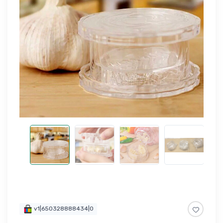
v1|650328888434|0