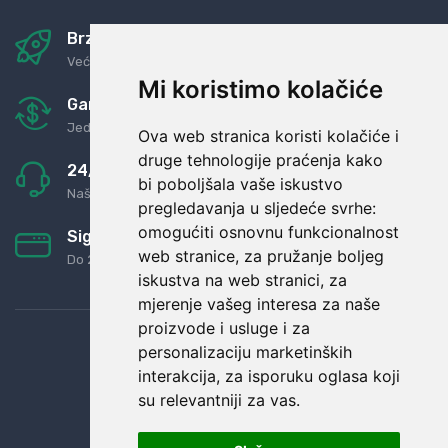
Brza i sigurna dostava
Već za nekoliko dana kod vas
Mi koristimo kolačiće
Garancija u povrat novaca
Jednostavno pravilo: Roba za novac
Ova web stranica koristi kolačiće i
druge tehnologije praćenja kako
24/7 odlična podrška
bi poboljšala vaše iskustvo
Naši agenti uvijek na raspolaganju
pregledavanja u sljedeće svrhe:
omogućiti osnovnu funkcionalnost
Sigurno obročno plaćanje
web stranice
,
za pružanje boljeg
Do 24 rata bez kamata
iskustva na web stranici
,
za
mjerenje vašeg interesa za naše
proizvode i usluge i za
personalizaciju marketinških
interakcija
,
za isporuku oglasa koji
su relevantniji za vas
.