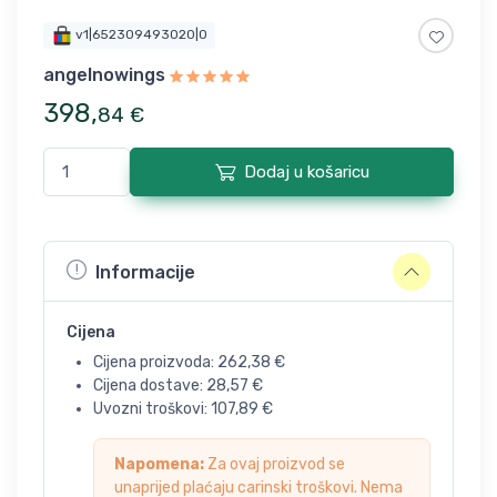
v1|652309493020|0
angelnowings
398
,
84
€
Dodaj u košaricu
Informacije
Cijena
Cijena proizvoda:
262,38
€
Cijena dostave:
28,57
€
Uvozni troškovi:
107,89
€
Napomena:
Za ovaj proizvod se
unaprijed plaćaju carinski troškovi. Nema