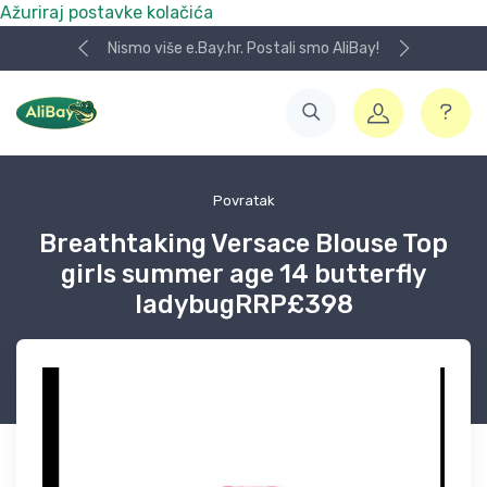
Ažuriraj postavke kolačića
Nismo više e.Bay.hr. Postali smo AliBay!
Povratak
Breathtaking Versace Blouse Top
girls summer age 14 butterfly
ladybugRRP£398