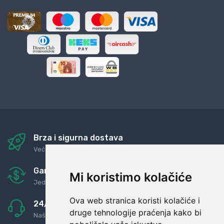
Brza i sigurna dostava
Već za nekoliko dana kod vas
Garancija u povrat novaca
Mi koristimo kolačiće
Jednostavno pravilo: Roba za novac
Ova web stranica koristi kolačiće i
24/7 odlična podrška
druge tehnologije praćenja kako bi
Naši agenti uvijek na raspolaganju