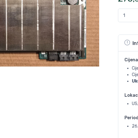
In
Cijena
Cij
Ci
Uk
Lokac
US,
Perio
26