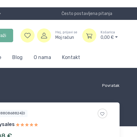
Često postavljena pitanja
Koristite
Hej, prijavi se
Košarica
raži
Moj račun
0,00
€
e
Blog
O nama
Kontakt
Povratak
3880868824|0
ysales
08
€