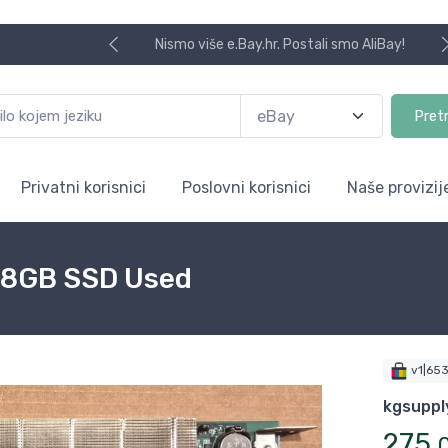
Nismo više e.Bay.hr. Postali smo AliBay!
Pret
Privatni korisnici
Poslovni korisnici
Naše provizij
28GB SSD Used
v1|65
kgsuppl
275
,