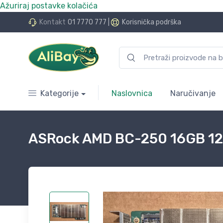
Ažuriraj postavke kolačića
do 24 rate bez kamata
Kontakt
01 7770 777
|
Korisnička podrška
Kategorije
Naslovnica
Naručivanje
ASRock AMD BC-250 16GB 1