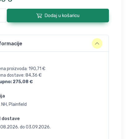
Dodaj u košaricu
formacije
ena proizvoda:
190,71
€
jena dostave:
84,36
€
upno:
275,08
€
ija
 NH, Plainfield
d dostave
.08.2026.
do
03.09.2026.