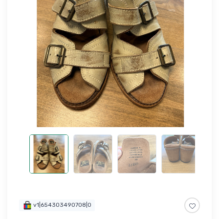
v1|654303490708|0