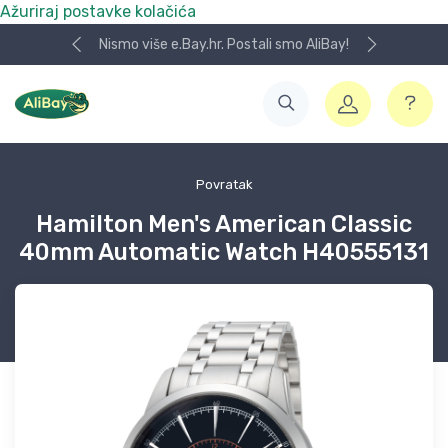
Ažuriraj postavke kolačića
Nismo više e.Bay.hr. Postali smo AliBay!
Povratak
Hamilton Men's American Classic
40mm Automatic Watch H40555131