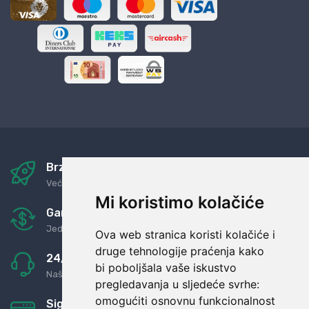
Brza i sigurna dostava
Već za nekoliko dana kod vas
Mi koristimo kolačiće
Garancija u povrat novaca
Jednostavno pravilo: Roba za novac
Ova web stranica koristi kolačiće i
druge tehnologije praćenja kako
24/7 odlična podrška
bi poboljšala vaše iskustvo
Naši agenti uvijek na raspolaganju
pregledavanja u sljedeće svrhe:
omogućiti osnovnu funkcionalnost
Sigurno obročno plaćanje