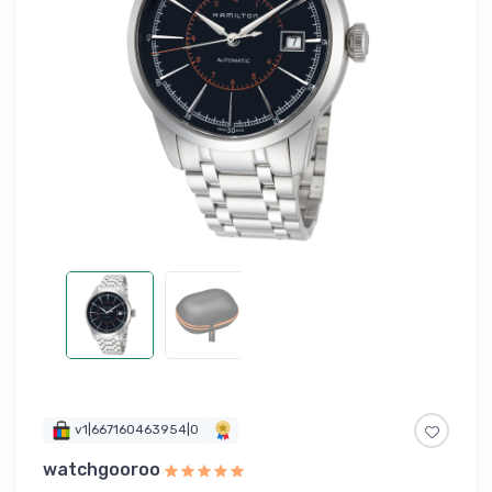
v1|667160463954|0
watchgooroo