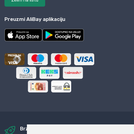
Želim na listu
Preuzmi AliBay aplikaciju
Brza i sigurna dostava