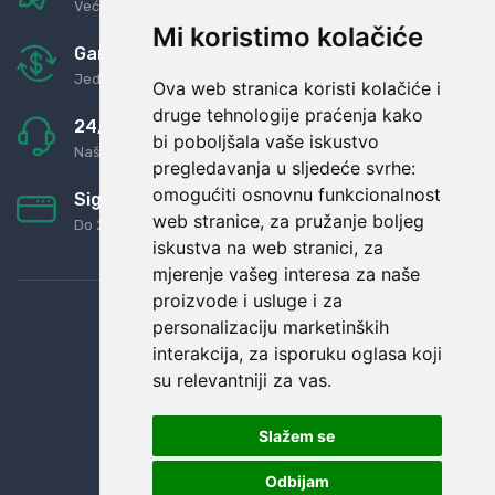
Već za nekoliko dana kod vas
Mi koristimo kolačiće
Garancija u povrat novaca
Jednostavno pravilo: Roba za novac
Ova web stranica koristi kolačiće i
druge tehnologije praćenja kako
24/7 odlična podrška
bi poboljšala vaše iskustvo
Naši agenti uvijek na raspolaganju
pregledavanja u sljedeće svrhe:
omogućiti osnovnu funkcionalnost
Sigurno obročno plaćanje
web stranice
,
za pružanje boljeg
Do 24 rata bez kamata
iskustva na web stranici
,
za
mjerenje vašeg interesa za naše
proizvode i usluge i za
personalizaciju marketinških
interakcija
,
za isporuku oglasa koji
su relevantniji za vas
.
Slažem se
Odbijam