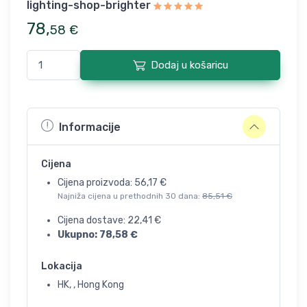
lighting-shop-brighter
78
,
58
€
Dodaj u košaricu
Informacije
Cijena
Cijena proizvoda:
56,17
€
Najniža cijena u prethodnih 30 dana:
85,51
€
Cijena dostave:
22,41
€
Ukupno:
78,58
€
Lokacija
HK, , Hong Kong