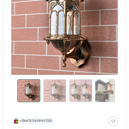
v1|667234589572|0