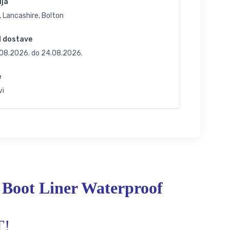
ija
 Lancashire, Bolton
d dostave
.08.2026.
do
24.08.2026.
e
vi