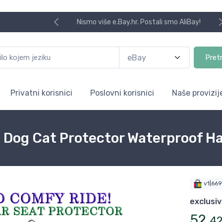
Nismo više e.Bay.hr. Postali smo AliBay!
Pret
Privatni korisnici
Poslovni korisnici
Naše provizij
t Dog Cat Protector Waterproof 
v1|66
exclusi
52
,
4