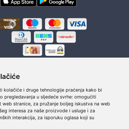
lačiće
i kolačiće i druge tehnologije praćenja kako bi
ka
Sigurno obročno plaćanje
vo pregledavanja u sljedeće svrhe:
omogućiti
polaganju
Do 24 rata bez kamata
t web stranice
,
za pružanje boljeg iskustva na web
šeg interesa za naše proizvode i usluge i za
nških interakcija
,
za isporuku oglasa koji su