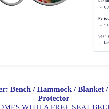
Lokac
GB,
Perio
18
Stanj
No