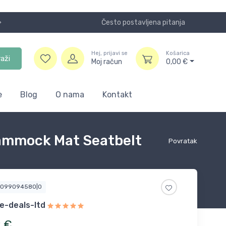
Često postavljena pitanja
Koristite
Hej, prijavi se
Košarica
raži
Moj račun
0,00
€
e
Blog
O nama
Kontakt
Hammock Mat Seatbelt
Povratak
9099094580|0
ve-deals-ltd
2
€