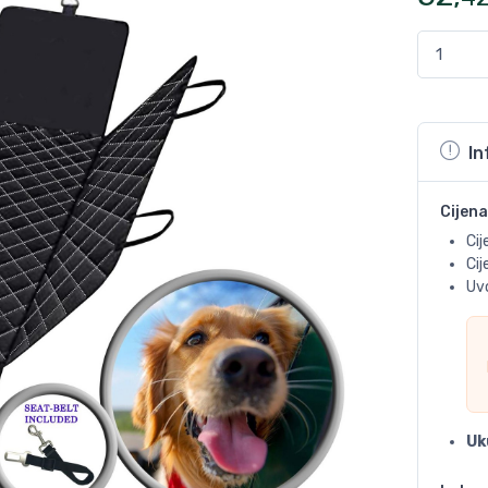
In
Cijena
Cij
Ci
Uvo
Uk