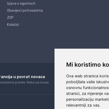
Izjava o sigurnosti
Obavijest potrošačima
ZOP
Kolačići
Mi koristimo ko
Ova web stranica korist
rancija u povrat novaca
24/7 odlična podrš
poboljšala vaše iskust
nostavno pravilo: Roba za novac
Naši agenti uvijek na ras
osnovnu funkcionalnos
stranici
,
za mjerenje va
personalizaciju marketi
relevantniji za vas
.