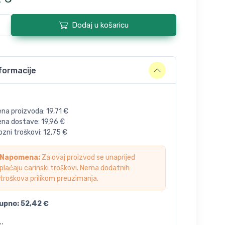
Dodaj u košaricu
formacije
ena proizvoda:
19,71
€
jena dostave:
19,96
€
zni troškovi:
12,75
€
Napomena:
Za ovaj proizvod se unaprijed
plaćaju carinski troškovi. Nema dodatnih
troškova prilikom preuzimanja.
upno:
52,42
€