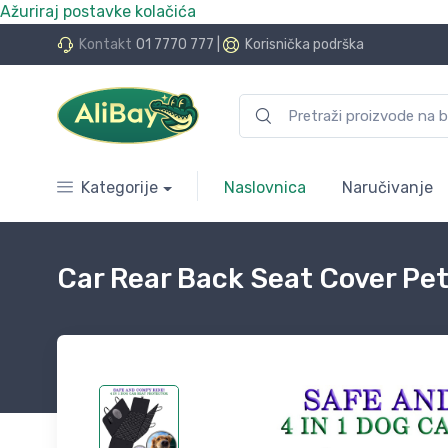
Ažuriraj postavke kolačića
do 24 rate bez kamata
Kontakt
01 7770 777
|
Korisnička podrška
Kategorije
Naslovnica
Naručivanje
Car Rear Back Seat Cover Pe