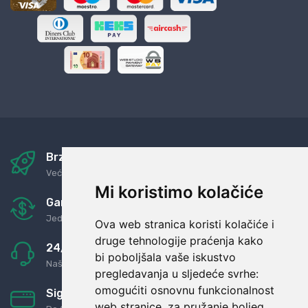
Brza i sigurna dostava
Već za nekoliko dana kod vas
Mi koristimo kolačiće
Garancija u povrat novaca
Jednostavno pravilo: Roba za novac
Ova web stranica koristi kolačiće i
druge tehnologije praćenja kako
24/7 odlična podrška
bi poboljšala vaše iskustvo
Naši agenti uvijek na raspolaganju
pregledavanja u sljedeće svrhe:
omogućiti osnovnu funkcionalnost
Sigurno obročno plaćanje
web stranice
,
za pružanje boljeg