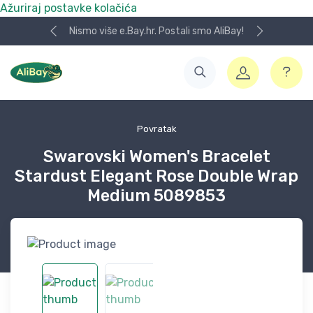
Ažuriraj postavke kolačića
Nismo više e.Bay.hr. Postali smo AliBay!
Povratak
Swarovski Women's Bracelet
Stardust Elegant Rose Double Wrap
Medium 5089853