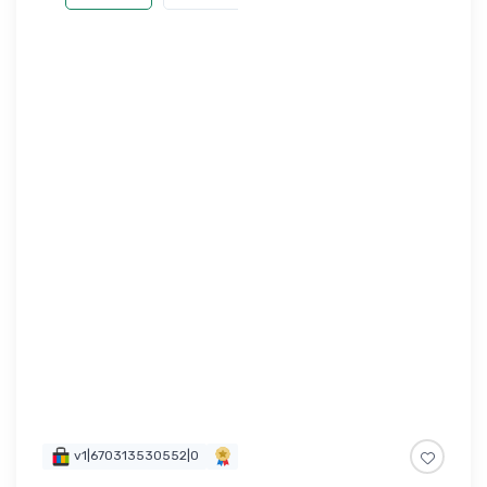
v1|670313530552|0