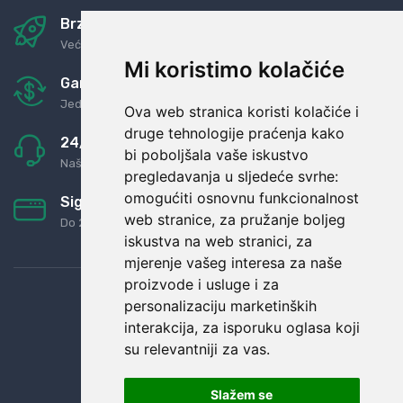
Brza i sigurna dostava
Već za nekoliko dana kod vas
Mi koristimo kolačiće
Garancija u povrat novaca
Jednostavno pravilo: Roba za novac
Ova web stranica koristi kolačiće i
druge tehnologije praćenja kako
24/7 odlična podrška
bi poboljšala vaše iskustvo
Naši agenti uvijek na raspolaganju
pregledavanja u sljedeće svrhe:
omogućiti osnovnu funkcionalnost
Sigurno obročno plaćanje
web stranice
,
za pružanje boljeg
Do 24 rata bez kamata
iskustva na web stranici
,
za
mjerenje vašeg interesa za naše
proizvode i usluge i za
personalizaciju marketinških
interakcija
,
za isporuku oglasa koji
su relevantniji za vas
.
Slažem se