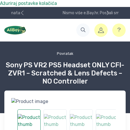
Ažuriraj postavke kolačića
Nismo više e.Bay.hr. Postali smo AliBay!
Povratak
Sony PS VR2 PS5 Headset ONLY CFI-
ZVR1 – Scratched & Lens Defects –
NO Controller