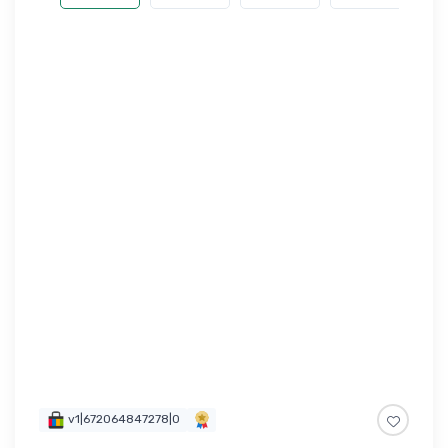
v1|672064847278|0