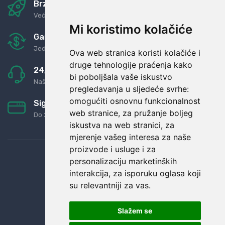
Brza i sigurna dostava
Već za nekoliko dana kod vas
Mi koristimo kolačiće
Garancija u povrat novaca
Jednostavno pravilo: Roba za novac
Ova web stranica koristi kolačiće i
druge tehnologije praćenja kako
24/7 odlična podrška
bi poboljšala vaše iskustvo
Naši agenti uvijek na raspolaganju
pregledavanja u sljedeće svrhe:
omogućiti osnovnu funkcionalnost
Sigurno obročno plaćanje
web stranice
,
za pružanje boljeg
Do 24 rata bez kamata
iskustva na web stranici
,
za
mjerenje vašeg interesa za naše
proizvode i usluge i za
personalizaciju marketinških
interakcija
,
za isporuku oglasa koji
su relevantniji za vas
.
Slažem se