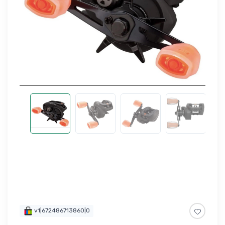
v1|672486713860|0