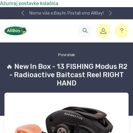
Ažuriraj postavke kolačića
Nismo više e.Bay.hr. Postali smo AliBay!
Povratak
🔥 New In Box - 13 FISHING Modus R2
- Radioactive Baitcast Reel RIGHT
HAND