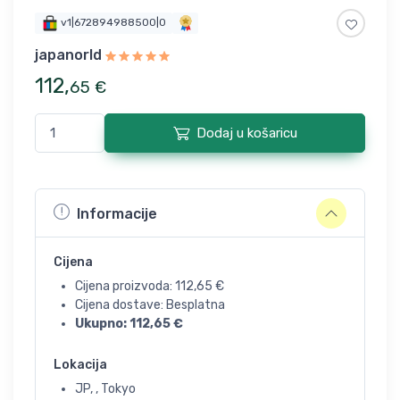
v1|672894988500|0
japanorld
112
,
65
€
Dodaj u košaricu
Informacije
Cijena
Cijena proizvoda:
112,65
€
Cijena dostave: Besplatna
Ukupno:
112,65
€
Lokacija
JP, , Tokyo