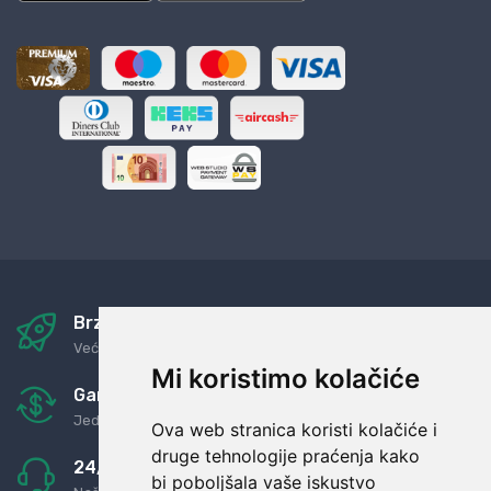
Brza i sigurna dostava
Već za nekoliko dana kod vas
Mi koristimo kolačiće
Garancija u povrat novaca
Jednostavno pravilo: Roba za novac
Ova web stranica koristi kolačiće i
druge tehnologije praćenja kako
24/7 odlična podrška
bi poboljšala vaše iskustvo