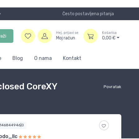
Često postavljena pitanja
Koristite
Hej, prijavi se
Košarica
raži
Moj račun
0,00
€
e
Blog
O nama
Kontakt
closed CoreXY
Povratak
3146844946|0
odo_llc