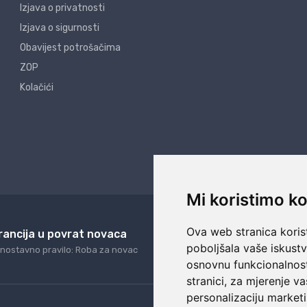
Izjava o privatnosti
Izjava o sigurnosti
Obavijest potrošačima
ZOP
Kolačići
Mi koristimo ko
Ova web stranica korist
rancija u povrat novaca
24/7 odlična podrš
poboljšala vaše iskust
nostavno pravilo: Roba za novac
Naši agenti uvijek na ras
osnovnu funkcionalnos
stranici
,
za mjerenje va
personalizaciju marketi