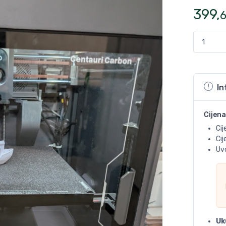
399
,
In
Cijena
Cij
Ci
Uvo
Uk