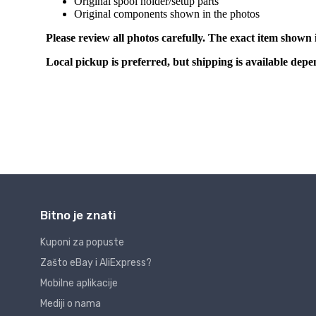
Bitno je znati
Kuponi za popuste
Zašto eBay i AliExpress?
Mobilne aplikacije
Mediji o nama