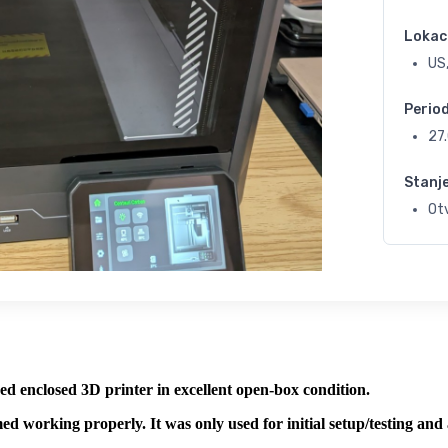
Lokac
US,
Perio
27
Stanj
Otv