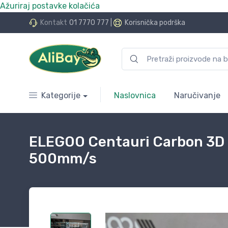
Ažuriraj postavke kolačića
do 24 rate bez kamata
Kontakt
01 7770 777
|
Korisnička podrška
Kategorije
Naslovnica
Naručivanje
ELEGOO Centauri Carbon 3D P
500mm/s