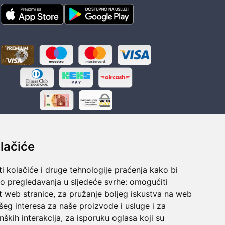
lačiće
i kolačiće i druge tehnologije praćenja kako bi
ka
Sigurno obročno plaćanje
vo pregledavanja u sljedeće svrhe:
omogućiti
polaganju
Do 24 rata bez kamata
t web stranice
,
za pružanje boljeg iskustva na web
šeg interesa za naše proizvode i usluge i za
nških interakcija
,
za isporuku oglasa koji su