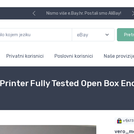
Nismo više e.Bay.hr. Postali smo AliBay!
Pret
Privatni korisnici
Poslovni korisnici
Naše provizij
rinter Fully Tested Open Box En
v1|67
vero_m