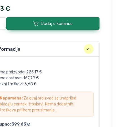
63
€
Dodaj u košaricu
formacije
ena proizvoda:
225,17
€
jena dostave:
167,79
€
zni troškovi:
6,68
€
Napomena:
Za ovaj proizvod se unaprijed
plaćaju carinski troškovi. Nema dodatnih
troškova prilikom preuzimanja.
upno:
399,63
€