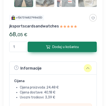
v1|673168279860|0
jksportscardsandwatches
68
,
05
€
Dodaj u košaricu
Informacije
Cijena
Cijena proizvoda:
24,48
€
Cijena dostave:
40,18
€
Uvozni troškovi:
3,39
€