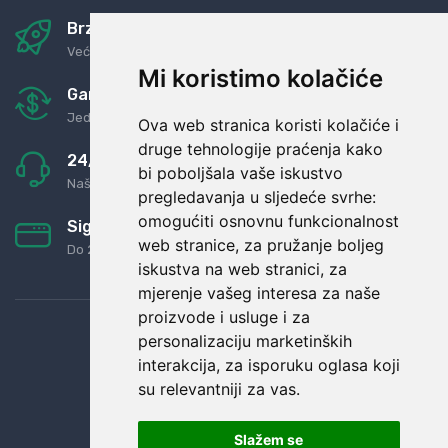
Brza i sigurna dostava
Već za nekoliko dana kod vas
Mi koristimo kolačiće
Garancija u povrat novaca
Jednostavno pravilo: Roba za novac
Ova web stranica koristi kolačiće i
druge tehnologije praćenja kako
24/7 odlična podrška
bi poboljšala vaše iskustvo
Naši agenti uvijek na raspolaganju
pregledavanja u sljedeće svrhe:
omogućiti osnovnu funkcionalnost
Sigurno obročno plaćanje
web stranice
,
za pružanje boljeg
Do 24 rata bez kamata
iskustva na web stranici
,
za
mjerenje vašeg interesa za naše
proizvode i usluge i za
personalizaciju marketinških
interakcija
,
za isporuku oglasa koji
su relevantniji za vas
.
Slažem se