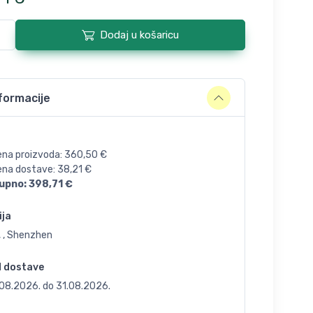
Dodaj u košaricu
formacije
ena proizvoda:
360,50
€
jena dostave:
38,21
€
upno:
398,71
€
ija
, , Shenzhen
d dostave
.08.2026.
do
31.08.2026.