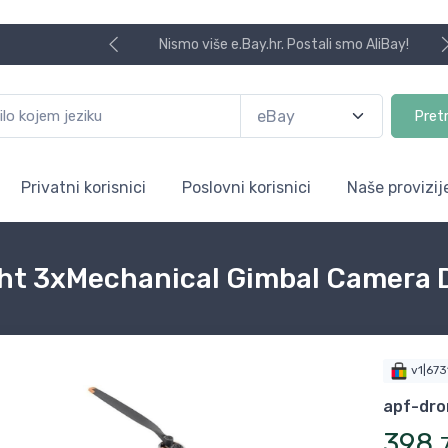
Nismo više e.Bay.hr. Postali smo AliBay!
Pret
Privatni korisnici
Poslovni korisnici
Naše provizij
ight 3xMechanical Gimbal Camera
v1|67
apf-dro
398
,