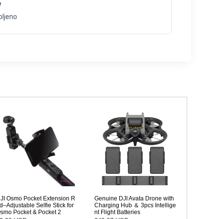
e
bljeno