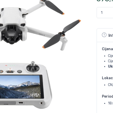
In
Cijena
Cij
Ci
Uk
Lokac
CN
Perio
18