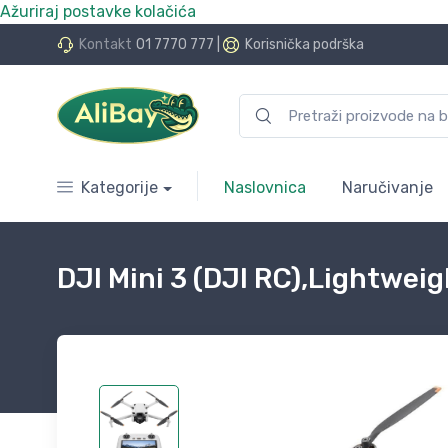
Ažuriraj postavke kolačića
do 24 rate bez kamata
Kontakt
01 7770 777
|
Korisnička podrška
Kategorije
Naslovnica
Naručivanje
DJI Mini 3 (DJI RC),Lightwe