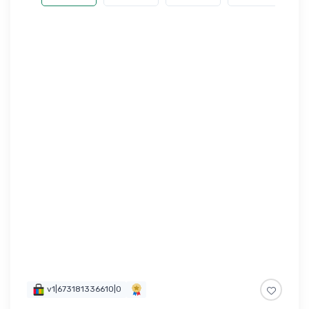
v1|673181336610|0