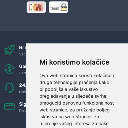
Brza i sigurna dostava
Već za nekoliko dana kod vas
Mi koristimo kolačiće
Garancija u povrat novaca
Jednostavno pravilo: Roba za novac
Ova web stranica koristi kolačiće i
druge tehnologije praćenja kako
24/7 odlična podrška
bi poboljšala vaše iskustvo
Naši agenti uvijek na raspolaganju
pregledavanja u sljedeće svrhe:
omogućiti osnovnu funkcionalnost
Sigurno obročno plaćanje
web stranice
,
za pružanje boljeg
Do 24 rata bez kamata
iskustva na web stranici
,
za
mjerenje vašeg interesa za naše