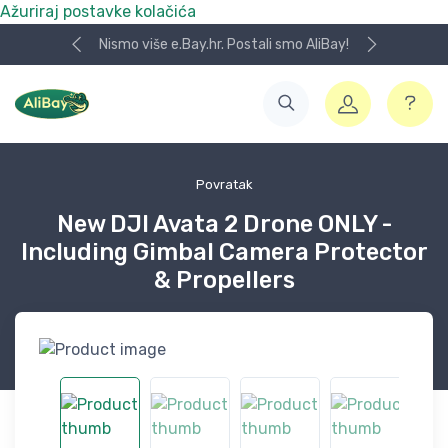
Ažuriraj postavke kolačića
Nismo više e.Bay.hr. Postali smo AliBay!
Povratak
New DJI Avata 2 Drone ONLY -
Including Gimbal Camera Protector
& Propellers