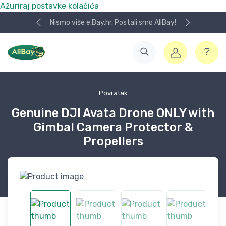
Ažuriraj postavke kolačića
Nismo više e.Bay.hr. Postali smo AliBay!
Povratak
Genuine DJI Avata Drone ONLY with
Gimbal Camera Protector &
Propellers