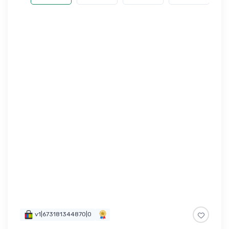
v1|673181344870|0