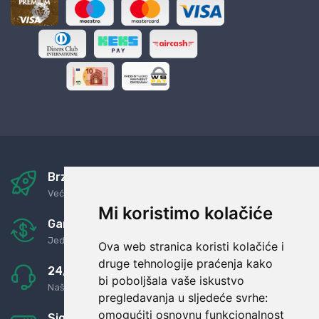
Brza i sigurna dostava
Već za nekoliko dana kod vas
Mi koristimo kolačiće
Garancija u povrat novaca
Jednostavno pravilo: Roba za novac
Ova web stranica koristi kolačiće i
druge tehnologije praćenja kako
24/7 odlična podrška
bi poboljšala vaše iskustvo
Naši agenti uvijek na raspolaganju
pregledavanja u sljedeće svrhe:
omogućiti osnovnu funkcionalnost
Sigurno obročno plaćanje