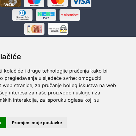
lačiće
i kolačiće i druge tehnologije praćenja kako bi
ka
Sigurno obročno plaćanje
vo pregledavanja u sljedeće svrhe:
omogućiti
polaganju
Do 24 rata bez kamata
t web stranice
,
za pružanje boljeg iskustva na web
šeg interesa za naše proizvode i usluge i za
nških interakcija
,
za isporuku oglasa koji su
m
Promjeni moje postavke