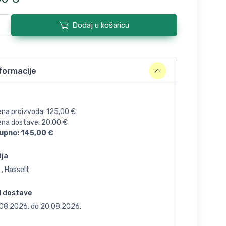
Dodaj u košaricu
formacije
ena proizvoda:
125,00
€
jena dostave:
20,00
€
upno:
145,00
€
ija
 , Hasselt
d dostave
.08.2026.
do
20.08.2026.