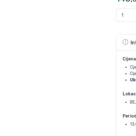
In
Cijena
Cij
Ci
Uk
Lokac
BE,
Perio
13