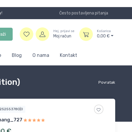
Često postavljena pitanja
Koristite
Hej, prijavi se
Košarica
raži
Moj račun
0,00
€
e
Blog
O nama
Kontakt
ition)
Povratak
3252553780|0
mang_727
00
€