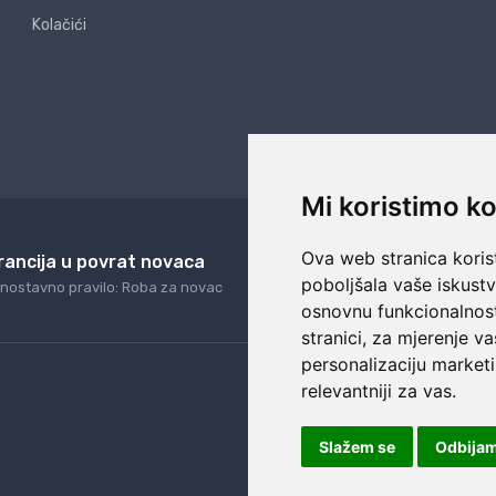
Kolačići
Mi koristimo ko
Ova web stranica korist
rancija u povrat novaca
24/7 odlična podrš
poboljšala vaše iskust
nostavno pravilo: Roba za novac
Naši agenti uvijek na ras
osnovnu funkcionalnos
stranici
,
za mjerenje va
personalizaciju marketi
relevantniji za vas
.
Slažem se
Odbija