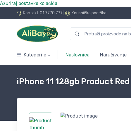
Ažuriraj postavke kolačića
do 24 rate bez kamata
Kontakt
01 7770 777
|
Korisnička podrška
Kategorije
Naslovnica
Naručivanje
iPhone 11 128gb Product Red 