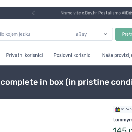
Nismo više e.Bay.hr. Postali smo AliBay!
Pret
Privatni korisnici
Poslovni korisnici
Naše provizij
complete in box (in pristine cond
v1|67
tommy
145
,