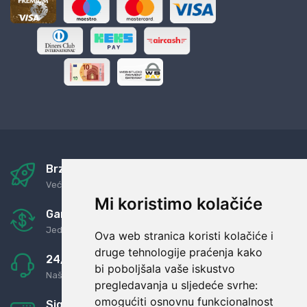
Brza i sigurna dostava
Već za nekoliko dana kod vas
Mi koristimo kolačiće
Garancija u povrat novaca
Jednostavno pravilo: Roba za novac
Ova web stranica koristi kolačiće i
druge tehnologije praćenja kako
24/7 odlična podrška
bi poboljšala vaše iskustvo
Naši agenti uvijek na raspolaganju
pregledavanja u sljedeće svrhe:
omogućiti osnovnu funkcionalnost
Sigurno obročno plaćanje