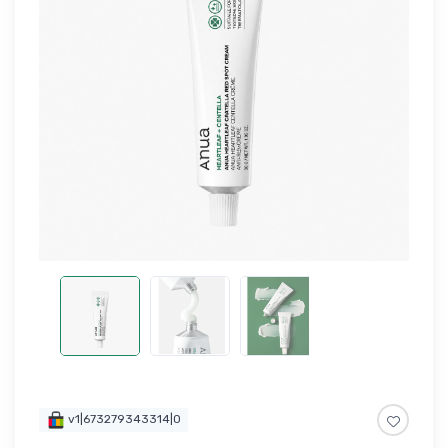
v1|673279343314|0