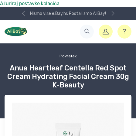
Ažuriraj postavke kolačića
Nismo više e.Bay.hr. Postali smo AliBay!
Povratak
Anua Heartleaf Centella Red Spot
Cream Hydrating Facial Cream 30g
K-Beauty