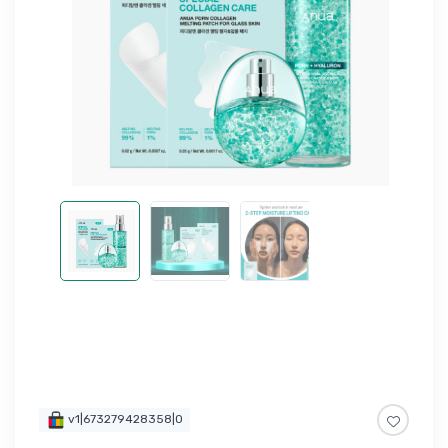
v1|673279428358|0