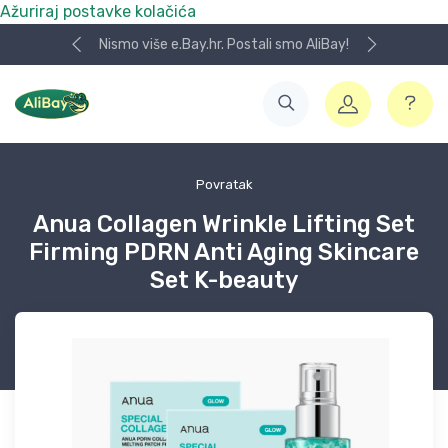
Ažuriraj postavke kolačića
Nismo više e.Bay.hr. Postali smo AliBay!
Povratak
Anua Collagen Wrinkle Lifting Set
Firming PDRN Anti Aging Skincare
Set K-beauty