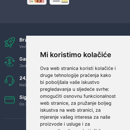
Brza i sigurna dostava
Već za nekoliko dana kod vas
Mi koristimo kolačiće
Garancija u povrat novaca
Jednostavno pravilo: Roba za novac
Ova web stranica koristi kolačiće i
druge tehnologije praćenja kako
24/7 odlična podrška
bi poboljšala vaše iskustvo
Naši agenti uvijek na raspolaganju
pregledavanja u sljedeće svrhe:
omogućiti osnovnu funkcionalnost
Sigurno obročno plaćanje
web stranice
,
za pružanje boljeg
Do 24 rata bez kamata
iskustva na web stranici
,
za
mjerenje vašeg interesa za naše
proizvode i usluge i za