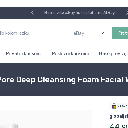
Nismo više e.Bay.hr. Postali smo AliBay!
Pret
Privatni korisnici
Poslovni korisnici
Naše provizij
Pore Deep Cleansing Foam Facial
v1|67
globalj
44
,
9