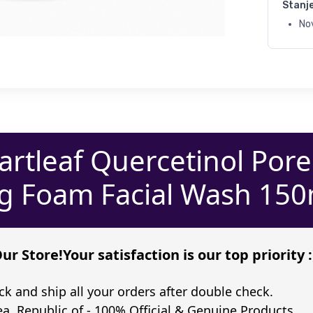
Stanj
No