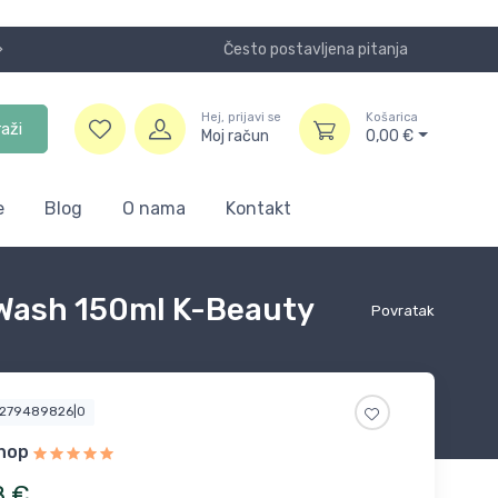
Često postavljena pitanja
Koristite
Hej, prijavi se
Košarica
raži
Moj račun
0,00
€
e
Blog
O nama
Kontakt
 Wash 150ml K-Beauty
Povratak
3279489826|0
shop
8
€