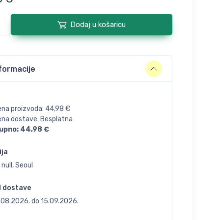
Dodaj u košaricu
formacije
ena proizvoda:
44,98
€
jena dostave: Besplatna
upno:
44,98
€
ija
 null, Seoul
d dostave
.08.2026.
do
15.09.2026.