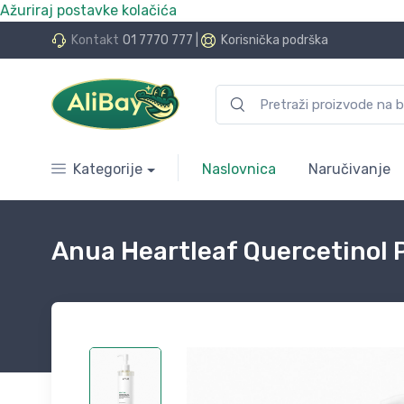
Ažuriraj postavke kolačića
do 24 rate bez kamata
Kontakt
01 7770 777
|
Korisnička podrška
Kategorije
Naslovnica
Naručivanje
Anua Heartleaf Quercetinol 