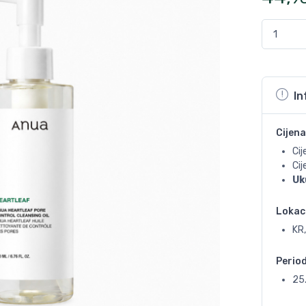
In
Cijena
Cij
Ci
Uk
Lokac
KR,
Perio
25