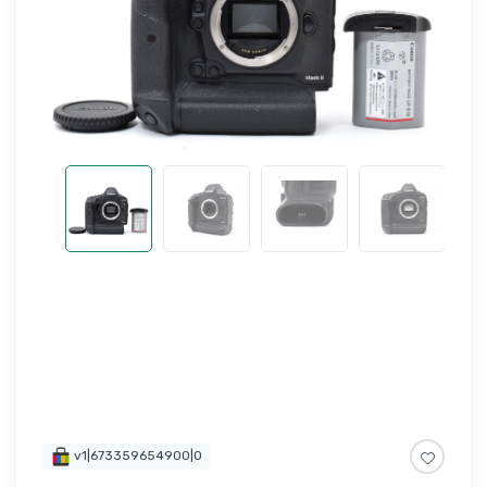
v1|673359654900|0