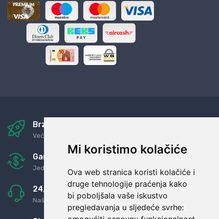
Brza i sigurna dostava
Već za nekoliko dana kod vas
Mi koristimo kolačiće
Garancija u povrat novaca
Jednostavno pravilo: Roba za novac
Ova web stranica koristi kolačiće i
druge tehnologije praćenja kako
24/7 odlična podrška
bi poboljšala vaše iskustvo
Naši agenti uvijek na raspolaganju
pregledavanja u sljedeće svrhe: