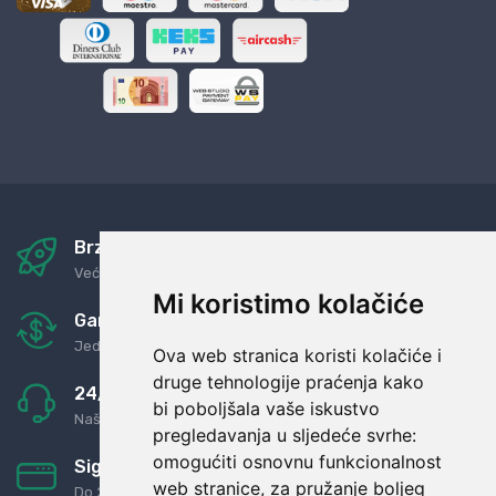
Brza i sigurna dostava
Već za nekoliko dana kod vas
Mi koristimo kolačiće
Garancija u povrat novaca
Jednostavno pravilo: Roba za novac
Ova web stranica koristi kolačiće i
druge tehnologije praćenja kako
24/7 odlična podrška
bi poboljšala vaše iskustvo
Naši agenti uvijek na raspolaganju
pregledavanja u sljedeće svrhe:
omogućiti osnovnu funkcionalnost
Sigurno obročno plaćanje
web stranice
,
za pružanje boljeg
Do 24 rata bez kamata