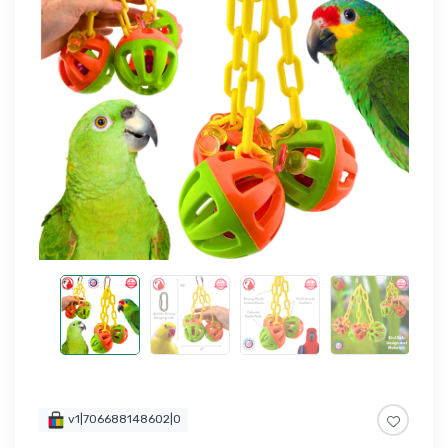
v1|706688148602|0