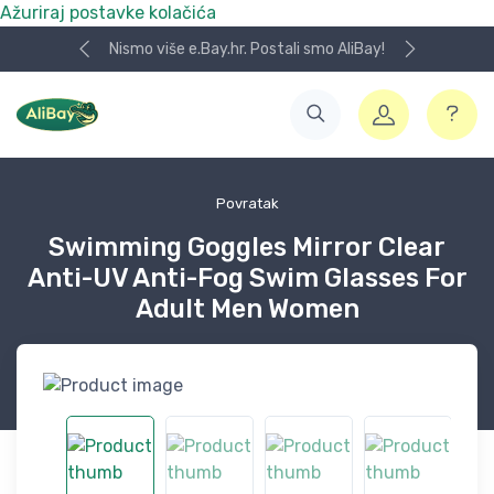
Ažuriraj postavke kolačića
Nismo više e.Bay.hr. Postali smo AliBay!
Povratak
Swimming Goggles Mirror Clear
Anti-UV Anti-Fog Swim Glasses For
Adult Men Women