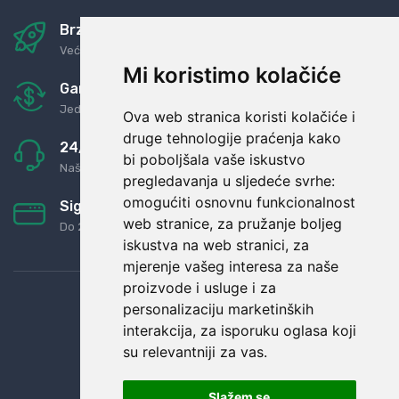
Brza i sigurna dostava
Već za nekoliko dana kod vas
Mi koristimo kolačiće
Garancija u povrat novaca
Jednostavno pravilo: Roba za novac
Ova web stranica koristi kolačiće i
druge tehnologije praćenja kako
24/7 odlična podrška
bi poboljšala vaše iskustvo
Naši agenti uvijek na raspolaganju
pregledavanja u sljedeće svrhe:
omogućiti osnovnu funkcionalnost
Sigurno obročno plaćanje
web stranice
,
za pružanje boljeg
Do 24 rata bez kamata
iskustva na web stranici
,
za
mjerenje vašeg interesa za naše
proizvode i usluge i za
personalizaciju marketinških
interakcija
,
za isporuku oglasa koji
su relevantniji za vas
.
Slažem se