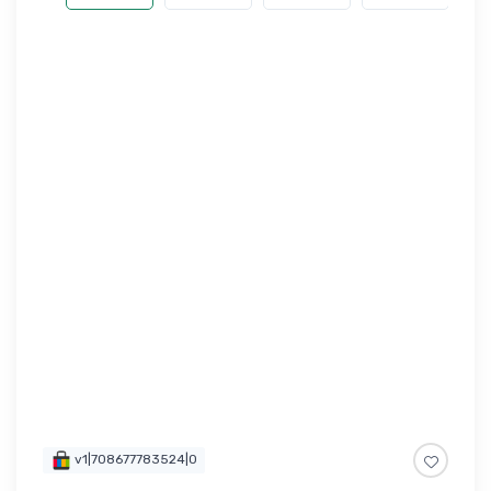
v1|708677783524|0