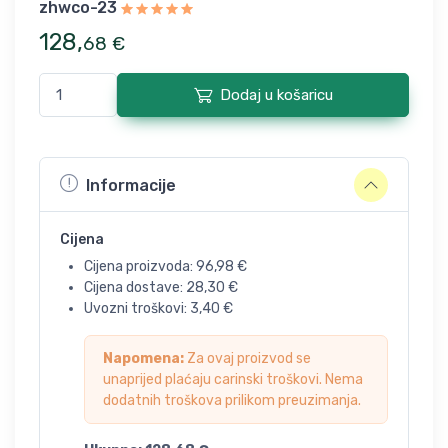
zhwco-23
128
,
68
€
Dodaj u košaricu
Informacije
Cijena
Cijena proizvoda:
96,98
€
Cijena dostave:
28,30
€
Uvozni troškovi:
3,40
€
Napomena:
Za ovaj proizvod se
unaprijed plaćaju carinski troškovi. Nema
dodatnih troškova prilikom preuzimanja.