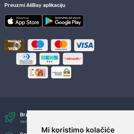
Preuzmi AliBay aplikaciju
Brza i sigurna dostava
Već za nekoliko dana kod vas
Mi koristimo kolačiće