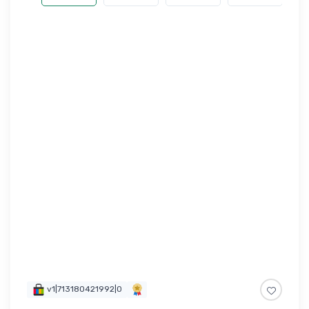
v1|713180421992|0