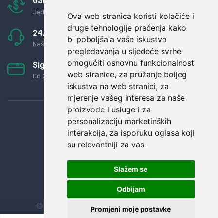
Garancija u povrat novaca
Jednostavno pravilo: Roba za novac
Ova web stranica koristi kolačiće i
druge tehnologije praćenja kako
24/7 odlična podrška
bi poboljšala vaše iskustvo
Naši agenti uvijek na raspolaganju
pregledavanja u sljedeće svrhe:
omogućiti osnovnu funkcionalnost
Sigurno obročno plaćanje
web stranice
,
za pružanje boljeg
Do 24 rata bez kamata
iskustva na web stranici
,
za
mjerenje vašeg interesa za naše
proizvode i usluge i za
personalizaciju marketinških
interakcija
,
za isporuku oglasa koji
su relevantniji za vas
.
Slažem se
Odbijam
© Sva prava zadržana.
Dopi grupa d.o.o.
Promjeni moje postavke