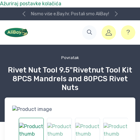
Ažuriraj postavke kolačića
Nismo više e.Bay.hr. Postali smo AliBay!
Povratak
Rivet Nut Tool 9.5"Rivetnut Tool Kit
8PCS Mandrels and 80PCS Rivet
Nuts